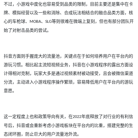
不过，小游戏中度化也容易受到品类的限制，目前主要还是集中在卡
牌、模拟经营以及一些和消除、合成玩法相结合的融合品类方面，核
心的车枪球、
、
等则很难在微端上复刻，但也有部分团队开
MOBA
SLG
始了对射击品类的尝试。
抖音方面则手握庞大的流量池，关键点在于如何培养用户在平台内的
游玩习惯。相比起主流短视频业务，抖音在小游戏程序的露出方面设
计得相对克制，玩家大多是通过视频素材被动接受，且会被微信渠道
分流，主动进入小游戏程序操作繁琐，容易降低用户在平台内的游玩
意愿。
这一定程度上也和政策导向有关，在
年底释放了对行业的有利信
2022
号后，抖音或会重新考虑小游戏板块在平台内的比重，搭建完整的生
态闭环圈，防止巨大的用户流量池外流。