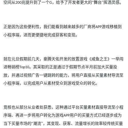
空间从
兆提升到了一个
，给予了开发者更大的“舞台”挥洒灵感。
200
G
正是因为这些便利性，我们能看到越来越多的厂商将
游戏移植到
APP
小程序端，进而更便捷地完成获客和变现。
就在元旦假期前几天，豪腾天佑开发的放置游戏《咸鱼之王》一举闯
进畅销榜
。其采取的正是通过于假期节点半月前加大买量投
Top10
放，并通过视频广告一键跳转的能力，将用户直接从买量素材导流至
小程序端，以完成用户从素材受众到游戏受众的转化。
竞核也从部分从业者处获悉，这种通过平台买量素材直接导流至小程
序端、再进一步将用户转化为游戏
用户的买量方式已经逐步成为
APP
当下买量市场的“潮流”，其变现、获客、流量增长的效率较传统买量