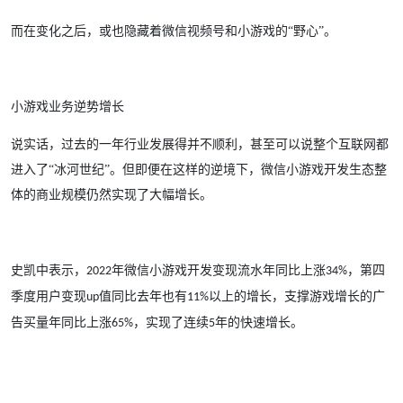
而在变化之后，或也隐藏着微信视频号和小游戏的
“野心”。
小游戏业务逆势增长
说实话，过去的一年行业发展得并不顺利，甚至可以说整个互联网都
进入了
“冰河世纪”。但即便在这样的逆境下，
微信小游戏开发
生态整
体的商业规模仍然实现了大幅增长。
史凯中表示，
年
微信小游戏开发
变现流水年同比上涨
，第四
2022
34%
季度用户变现
值同比去年也有
以上的增长，支撑游戏增长的广
up
11%
告买量年同比上涨
，实现了连续
年的快速增长。
65%
5