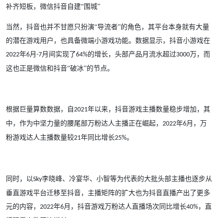
补齐短板，微信抖音自建
“围城”
当然，抖音也并不甘愿只扮演
“导流者”的角色，其平台本身就有大量
的潜在游戏用户，也具备微端小游戏功能。数据显示，抖音小游戏在
年
月
月间实现了
的增长，头部产品月流水超过
万，而
2022
6
-7
64%
3000
这也正是微信和抖音“破冰”的节点。
根据巨量算数数据，自
年以来，抖音游戏主播数量稳步增加，其
2021
中，作为中坚力量的腰尾部万粉达人主播正在崛起，
年
月，万
2022
6
粉游戏达人主播数量较
年同比增长
。
21
25%
同时，以
李晓峰、冷宴华、小智等为代表的大批头部主播也逐步从
Sky
垂直游戏平台迁移至抖音，主播矩阵的扩大也为抖音直播产出了更多
元的内容，
年
月，抖音游戏万粉达人直播场次同比增长
，直
2022
6
40%