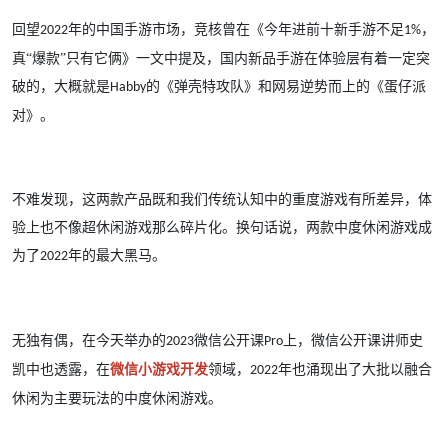
回望
年的中国手游市场，竞核曾在《今年进前十新手游不足
，
2022
1%
真“爆款”只有它俩》一文中提及，国内新品手游在体验层有着一定突
破的，大概就是
的《弹壳特攻队》和网易逆势而上的《蛋仔派
Habby
对》。
不难发现，这两款产品既和我们传统认知中的重度游戏有所差异，体
验上也不像超休闲游戏那么碎片化。换句话说，两款中度休闲游戏成
为了
年的最大黑马。
2022
无独有偶，在今天举办的
微信公开课
上，微信公开课讲师史
2023
Pro
凯中也透露，在
微信小游戏开发
领域，
年也涌现出了大批以融合
2022
休闲为主要玩法的中度休闲游戏。