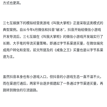
方式也更高。
三七互娱旗下的模拟经营类游戏《叫我大掌柜》正是采取这类模式的
典型案例。自从今年
月微信和抖音“破冰”，抖音开始给
微信小游戏
6
开发
导流后，三七互娱在《叫我大掌柜》的
微信小游戏开发
端实行了
长期、大手笔的导流买量策略，即通过字节系渠道买量，在微信端完
成用户转化和变现，前文所提及的《咸鱼之王》买量也是以字节系渠
道为主。
虽然抖音本身也有小游戏入口，但抖音的小游戏生态一直不温不火。
而在渠道打通后，两家平台逐步搭建起了一条通过字节渠道买量，再
跳转到微信的引流链路。