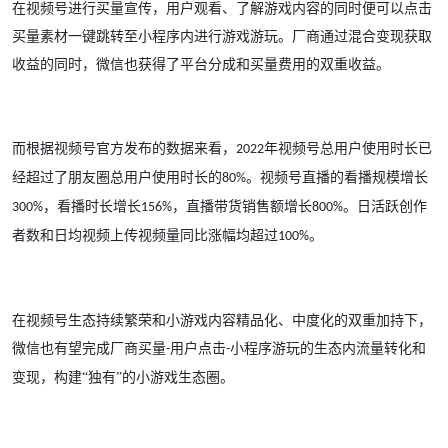
在视频号进行买量宣传，用户观看、了解游戏内容的同时便可以点击
买量素材一键跳转至小程序内进行游戏游玩。厂商通过混合变现获取
收益的同时，微信也获得了平台分成和买量费用的双重收益。
而根据视频号官方发布的数据来看，
年视频号总用户使用时长已
2022
经超过了朋友圈总用户使用时长的
。视频号直播的看播规模增长
80%
，看播时长增长
，直播带货销售额增长
。日活跃创作
300%
156%
800%
者数和日均视频上传视频量同比涨幅均超过
。
100%
在视频号生态持续繁荣和小游戏内容精品化、中度化的双重加持下，
微信也有望完成厂商买量
用户点击
小程序游玩的生态内流量转化和
-
-
变现，构建“独有”的小游戏生态圈。