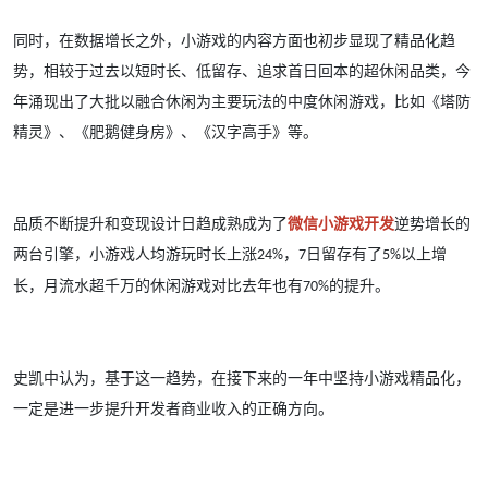
同时，在数据增长之外，小游戏的内容方面也初步显现了精品化趋
势，相较于过去以短时长、低留存、追求首日回本的超休闲品类，今
年涌现出了大批以融合休闲为主要玩法的中度休闲游戏，比如《塔防
精灵》、《肥鹅健身房》、《汉字高手》等。
品质不断提升和变现设计日趋成熟成为了
微信小游戏开发
逆势增长的
两台引擎，小游戏人均游玩时长上涨
，
日留存有了
以上增
24%
7
5%
长，月流水超千万的休闲游戏对比去年也有
的提升。
70%
史凯中认为，基于这一趋势，在接下来的一年中坚持小游戏精品化，
一定是进一步提升开发者商业收入的正确方向。