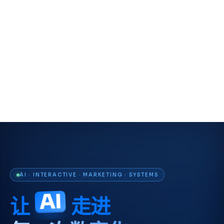
AI · INTERACTIVE · MARKETING · SYSTEMS
体验。
AI
让
走进
交互。