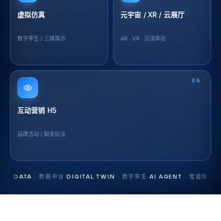
虚拟仿真
元宇宙 / XR / 云展厅
数字孪生 / 三维展示
AR · VR · 沉浸体验
06
互动营销 H5
品牌活动 / 裂变玩法
ATA
· 数据中台
·
DIGITAL TWIN
· 数字孪生
·
AI AGENT
· 智能体定制
·
RAG