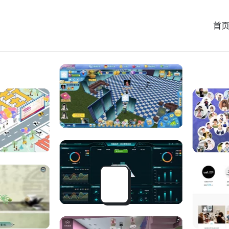
首
XR云展厅 ·