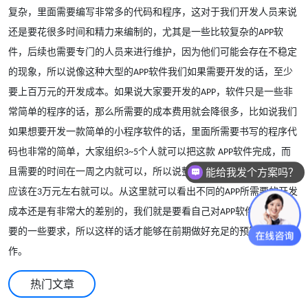
复杂，里面需要编写非常多的代码和程序，这对于我们开发人员来说
还是要花很多时间和精力来编制的，尤其是一些比较复杂的
软
APP
件，后续也需要专门的人员来进行维护，因为他们可能会存在不稳定
的现象，所以说像这种大型的
软件我们如果需要开发的话，至少
APP
要上百万元的开发成本。如果说大家要开发的
，软件只是一些非
APP
常简单的程序的话，那么所需要的成本费用就会降很多，比如说我们
如果想要开发一款简单的小程序软件的话，里面所需要书写的程序代
码也非常的简单，大家组织
个人就可以把这款
软件完成，而
3~5
APP
能给我发个方案吗？
且需要的时间在一周之内就可以，所以说整个
软件所需要的费用
APP
应该在
万元左右就可以。从这里就可以看出不同的
所需要的开发
3
APP
成本还是有非常大的差别的，我们就是要看自己对
软件开发所需
APP
要的一些要求，所以这样的话才能够在前期做好充足的预算准备工
作。
热门文章