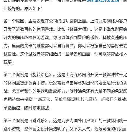
公司好的还真不多。但是，上海九影网络算是
休闲游戏开发公司
里面
比较好的。原因如下：
第一个原因：主要表现在公司的成功案例上面。上海九影网络为客户
开发了近数百款的休闲游戏。比如《绕绳大师》。这是上海九影网络
开发的解压趣味休闲游戏，你可以体验到冒险的乐趣、释放久违的压
力。里面的关卡的难度都可以自行调节，你可以根据自己的喜好去尝
试冒险。这个游戏有非常细致的一些场景和画面，你可以非常放松地
玩耍。
第二个案例是《旋转涂色》。这是上海九影网络开发一款趣味性十足
的休闲益智涂色类手游，玩家需要点击屏幕对出现的墙壁进行涂色挑
战，尤其考验你的手速和反应能力，旋转涂色还有大量不同的色彩颜
色期待你来揭晓
全新玩法，简单易懂规则
核心系统，轻松开启挑战
!
;
;
单指操控，随时随地挑战
.
第三个案例是《跳跳乐》。这是九影为国外用户设计的一款休闲跳一
跳小游戏，整体画面设计简洁明了，又不失大气，活泼可爱的
版画
Q