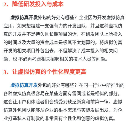
2、降低研发投入与成本
虚拟仿真
开发外包
的好处有哪些？企业因为开发
虚拟仿真
应用，
如果想组建一支强有力的开发团队
，
并且这种
虚拟仿
真
的开发并不是持久且长期项目的话，在研发团队上所投入
的时间以及大量的资金成本是极其不太划算的。将
虚拟仿真
开发的相关项目外包出去，不但解决了成本投入的相关问
题，也
不必再考虑相关招聘相关的技术人员等问题。
3、让虚拟仿真的个性化程度更高
虚拟仿真
开发
外包
的好处有哪些？在同一行业中所推出的
各种
虚拟仿真
很容易在某些方面有雷同或者是相似的部分，
这会让用户和体验者们会感受到缺乏新意和前篇一律。
虚拟
仿真
外包团队能够从企业的根本需求与实际发展出发，为企
业打造私人订制款的非常具有个性化和创意的
虚拟仿真
。