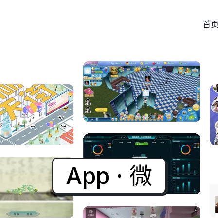
首
XR云展