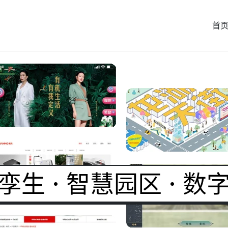
首
数字孪生 · 智慧园区 ·