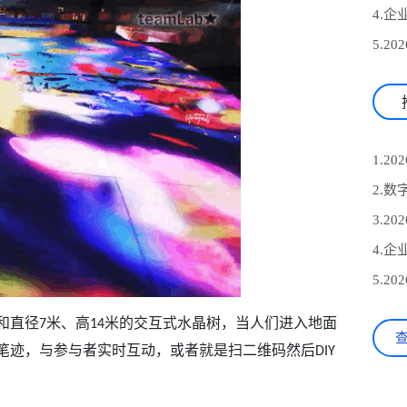
和直径
米、高
米的交互式水晶树，当人们进入地面
7
14
笔迹，与参与者实时互动，或者就是扫二维码然后
DIY