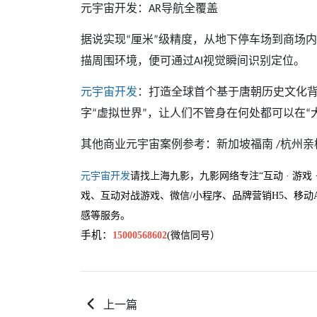
元宇宙
开发
：
导航全覆盖
AR
据说实现
厘米
级精度，从地下停车场到商场内
“
”
描周围环境，便可通过
视觉瞬间识别定位。
AI
元宇宙
开发
：打造全球首个基于唐朝历史文化
字
虚拟世界
，让人们不管身在何处都可以在
“
”
“
其他商业元宇宙案例参考：新加坡福南
杭州亲
/
元宇宙开发
请
找上海九影，九影网络专注
“互动 · 游
戏、互动对战游戏、微信/小程序、品牌营销H5、移动A
感等服务。
手机：
15000568602
(微信同号）
上一篇