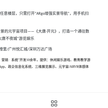
任意楼层，只需打开
增强实景导航
，用手机扫
“ARgo
”
背景的元宇宙项目
《大唐
开元》，打造一个通往数
——
·
大唐不夜城
游览娱乐
”
橙里
广州悦汇城
深圳万达广场
/
/
戏 · 营销 · 系统”开发10余年，提供：休闲娱乐游戏、教育教学游
pp、政企信息化系统、三维展览展示、元宇宙/ARVR体感体