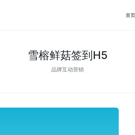
首
雪榕鲜菇签到H5
品牌互动营销