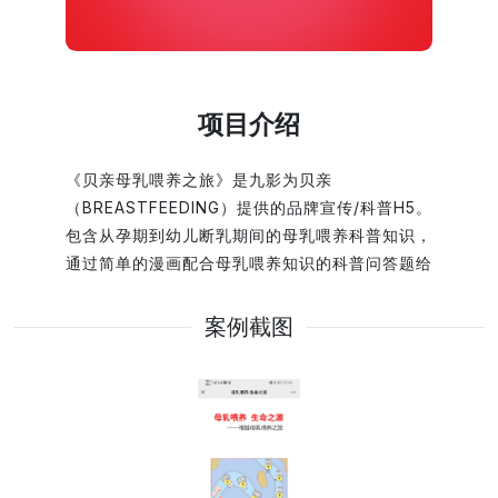
项目介绍
《贝亲母乳喂养之旅》是九影为贝亲
（BREASTFEEDING）提供的品牌宣传/科普H5。
包含从孕期到幼儿断乳期间的母乳喂养科普知识，
通过简单的漫画配合母乳喂养知识的科普问答题给
予用户很强的参与感，整体游戏画风清爽，符合贝
亲的产品理念。配合贝亲的推广，以周期性持续活
案例截图
动的形式为品牌沉淀粉丝，利用参与用户进行品牌
信息的扩散，从而带动线下网点的活动参与度，并
在用户原有互动的社交平台引起话题热潮。 该案
例展示了九影网络在品牌互动营销游戏开发、交互
体验和数字化项目交付中的实践经验。