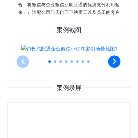
合，将微信与企业微信互联互通的优势充分利用起
来，让汽配公司门店自己下辖员工以及员工的客户
都能充分掌握。
1、汽配公司门店的下辖销售业务员，在无PC设备
案例截图
的情况下能够通过手机快速下单
2、销售业务员可通过此应用对自己的客户进行管
理
3、销售业务员可通过此应用查看自己所下订单的
相关数据进行管理 该案例展示了九影网络在微信
小程序定制开发、交互体验和数字化项目交付中的
实践经验。
案例录屏