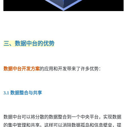
三、数据中台的优势
数据中台开发方案
的应用和开发带来了许多优势：
3.1 数据整合与共享
数据中台可以将分散的数据整合到一个中央平台，实现数据
的集中管理和共享。这样可以消除数据孤岛和信息壁垒，提