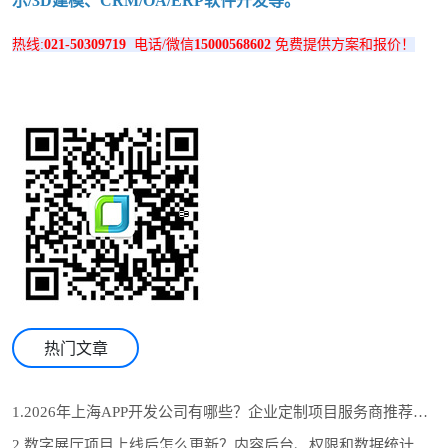
示/3D建模、CRM/OA/ERP软件开发等。
热线:
021-50309719
电话/微信
15000568602
免费提供方案和报价！
热门文章
1.2026年上海APP开发公司有哪些？企业定制项目服务商推荐与选型参考
2.数字展厅项目上线后怎么更新？内容后台、权限和数据统计设计