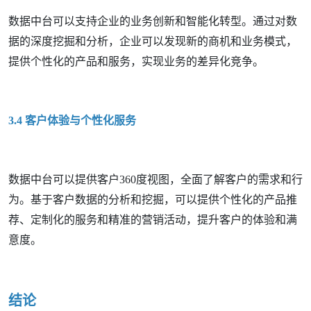
数据中台可以支持企业的业务创新和智能化转型。通过对数
据的深度挖掘和分析，企业可以发现新的商机和业务模式，
提供个性化的产品和服务，实现业务的差异化竞争。
3.4 客户体验与个性化服务
数据中台可以提供客户360度视图，全面了解客户的需求和行
为。基于客户数据的分析和挖掘，可以提供个性化的产品推
荐、定制化的服务和精准的营销活动，提升客户的体验和满
意度。
结论