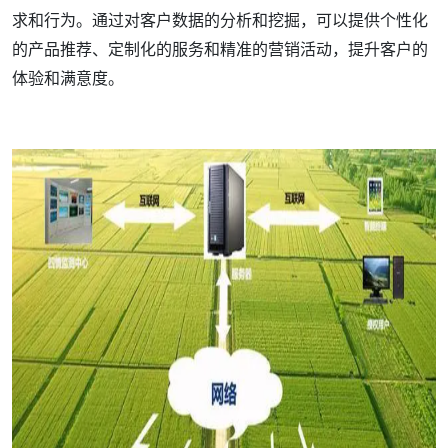
求和行为。通过对客户数据的分析和挖掘，可以提供个性化
的产品推荐、定制化的服务和精准的营销活动，提升客户的
体验和满意度。