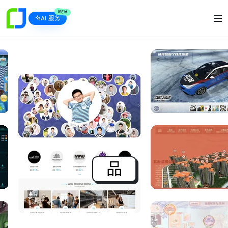
NEW
AI 服务
企业AI落地