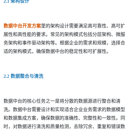
2.1 架构设计
数据中台开发方案
里的架构设计需要满足高可靠性、高可扩
展性和高性能的要求。常见的架构模式包括分层架构、微服
务架构和事件驱动架构等。根据企业的需求和规模，选择合
适的架构模式，确保数据中台的稳定性和可扩展性。
2.2 数据整合与清洗
数据中台的核心任务之一是将分散的数据源进行整合和清
洗。数据中台需要设计和实现适合企业业务需求的数据模型
和数据集成方案，确保数据的准确性、完整性和一致性。同
时，对数据进行清洗和质量检测，去除冗余、重复和错误数