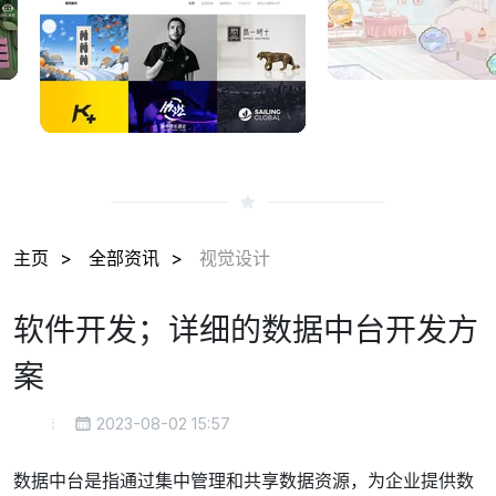
主页
全部资讯
视觉设计
软件开发；详细的数据中台开发方
案
2023-08-02 15:57
数据中台是指通过集中管理和共享数据资源，为企业提供数