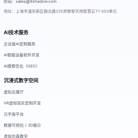
邮箱：
sales@9shadow.com
地址：上海市浦东新区御北路235弄数智天地智慧云T1-503单元
AI技术服务
企业级AI定制服务
AI智能设备软件开发
AI搜索优化（GEO）
沉浸式数字空间
虚拟云展厅
VR虚拟现实定制开发
元宇宙平台
数据可视化 / 3D展示
虚拟仿真教学